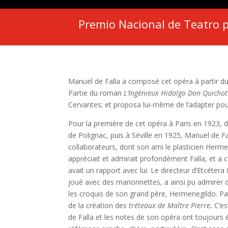
Premio Nacional de Teatro p
Manuel de Falla a composé cet opéra à partir d
Partie du roman
L
’
Ing
é
nieux Hidalgo Don Quichot
Cervantes; et proposa lui-même de l’adapter po
Pour la première de cet opéra à Paris en 1923, d
de Polignac, puis à Séville en 1925, Manuel de F
collaborateurs, dont son ami le plasticien Herme
appréciait et admirait profondément Falla, et a 
avait un rapport avec lui. Le directeur d’Etcétera
joué avec des marionnettes, a ainsi pu admirer 
les croquis de son grand père, Hermenegildo. Pa
de la création des
tr
é
teaux de Ma
î
tre Pierre
.
C’e
de Falla et les notes de son opéra ont toujours 