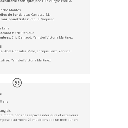
machinerie scénique:
José Luis Villegas Padilla,
arlos Montes
iles de fond:
Jesús Carrasco S.L.
 marionnettistes:
Raquel Vaquero
e Lanz
sombras:
Éric Deniaud
ombres:
Éric Deniaud, Yanisbel Victoria Martínez
ll
e:
Abel González Melo, Enrique Lanz, Yanisbel
utive:
Yanisbel Victoria Martínez
:
 8 ans
anglais
re monté dans des espaces intérieurs et extérieurs.
mposé d’au moins 21 musiciens et d’un metteur en