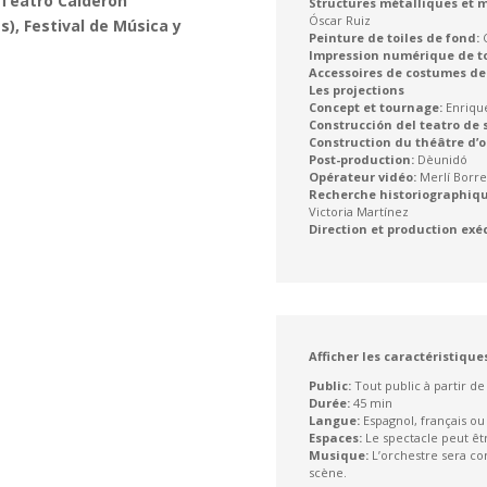
 Teatro Calder
ó
n
Structures métalliques et 
Óscar Ruiz
s), Festival de M
ú
sica y
Peinture de toiles de fond:
C
Impression numérique de to
Accessoires de costumes de
Les projections
Concept et tournage:
Enriqu
Construcción del teatro de 
Construction du théâtre d’
Post-production:
Dèunidó
Opérateur vidéo:
Merlí Borre
Recherche historiographiqu
Victoria Martínez
Direction et production exéc
Afficher les caractéristiques
Public:
Tout public à partir de
Durée:
45 min
Langue:
Espagnol, français ou 
Espaces:
Le spectacle peut êt
Musique:
L’orchestre sera co
scène.