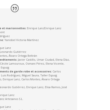
e et marionnettes:
Enrique LanzEnrique Lanz
cent
dríguez
ne:
Yanisbel Victoria Martínez
que Lanz
, Leonardo Gutiérrez
ontes, Álvaro Ortega Beltrán
revêtements:
Javier Castillo, Umar Ciudad, Elena Díaz,
, Cécile Lamouroux, Osmani Pérez, Elena Vicente,
r Espuig
éments de garde-robe et accessoires:
Carlos
 Luis Rodríguez, Miguel Saura, Taller Espuig
o, Enrique Lanz, Carlos Montes, Álvaro Ortega
 Leonardo Gutiérrez, Enrique Lanz, Elisa Ramos, José
Enrique Lanz
anz Artesanos S.L.
que Lanz