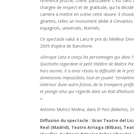
référence proche, chère, particulière. C’est sans 
chargée de respect et de gratitude, qui l’a décid
carrière à mettre en scène cette œuvre. Il chois
géantes, telles un monument dédié à Cervantes e
espagnols, universels, éternels.
Ce spectacle valut à Lanz le prix du Meilleur Dir
2009 d’opéra de Barcelone.
«Enrique Lanz a con
ç
u les personnages qui dans l
’
Qu
i
chotte regardent le petit th
éâ
tre de Ma
î
tre Pi
hors norme. Il a ainsi r
é
solu la difficult
é
de le pr
é
dimensions impossibles, tout en jouant
“
cervanti
int
é
rieur d
une autre fiction, de la tro
m
perie pr
é
f
é
et plonge celui qui regarde dans un
é
tat d’hall
u
ci
»
.
Antonio Muñoz Molina, dans
El Pa
í
s (Babelia
), 2
Diffusion du spectacle : Gran Teatre del Li
Real (Madrid), Teatro Arriaga (Bilbao), Tea