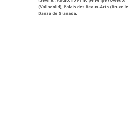
(Seville), Auditorio Pr
í
ncipe Felipe (Oviedo),
(Valladolid), Palais des Beaux-Arts (Bruxelle
Danza de Granada.