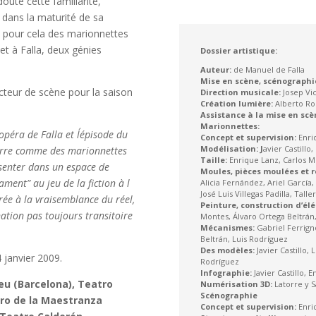
doute cette familiarité,
é dans la maturité de sa
it pour cela des marionnettes
t à Falla, deux génies
Dossier artistique:
Auteur:
de Manuel de Falla
Mise en scène, scénographi
ecteur de scène pour la saison
Direction musicale:
Josep Vi
Création lumière:
Alberto Ro
Assistance à la mise en scè
Marionnettes:
op
é
ra de Falla et l
´é
pisode du
Concept et supervision:
Enri
Modélisation: J
avier Castillo
erre comme des marionnettes
Taille:
Enrique Lanz, Carlos M
senter dans un espace de
Moules, pièces moulées et 
nament
”
au jeu de la fiction
à
l
Alicia Fernández, Ariel García
José Luis Villegas Padilla, Talle
r
é
e
à
la vraisemblance du r
é
el,
Peinture, construction d’él
nation pas toujours transitoire
Montes, Álvaro Ortega Beltrán,
Mécanismes:
Gabriel Ferrign
Beltrán, Luis Rodríguez
Des modèles:
Javier Castillo,
4 janvier 2009.
Rodríguez
Infographie:
Javier Castillo, 
ceu (Barcelona), Teatro
Numérisation 3D:
Latorre y S
Scénographie
tro de la Maestranza
Concept et supervision:
Enri