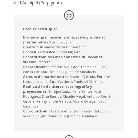
de l´Archipel (Perpignan)
Dossier artistique:
Dramaturgie, mise en scène, scénographie et
marionnettes:
Enrique Lanz
Création lumière:
Maria Domenench
Conseiller musical:
Oriol Algueró
Construction des marionnettes, du décor et
vidéos:
Etcétera
Coproducción:
Etcétera y el Gran Teatre del Liceu,
con la colaboración de la Junta de Andalucía
Acteurs de marionnettes:
Noemí Galindo, Enrique
Lanz, Leo Lanz, Sara Martínez, Yanisbel Martínez
Realización de títeres, escenografía y
proyecciones:
Enrique Lanz, Irene Santos, José
Rodríguez, Elisa Ramos, Claudio Vegal, Antonio Román,
Gabriel Ferrigno, Eva Garruti, Álvaro Ortega, Joaquín
Casanova.
Coproduction:
Etcétera et le Gran Teatre del Liceu,
avec la collaboration de la Junta de Andalucía