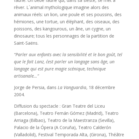
faune. Un bébé faune qui, dans sa sieste, se met à
rêver. L´animal mythologique imagine alors des
animaux réels: un lion, une poule et ses poussins, des
hémiones, une tortue, un éléphant, des oiseaux, des
poissons, des kangourous, un âne, un cygne, un
dinosaure; tous les personnages de la partition de
Saint-Saëns.
“
Parler aux enfants avec la sensibilit
é
et le bon go
û
t, tel
que le fait Lanz, c
est parler un langage sans
â
ge, un
langage qui est pure magie sc
é
nique, technique
artisanale
…”
Jorge de Persia, dans
La Vanguardia
, 18 décembre
2004.
Diffusion du spectacle : Gran Teatre del Liceu
(Barcelona), Teatro Fernán Gómez (Madrid), Teatro
Arriaga (Bilbao), Teatro de la Maestranza (Sevilla),
Palacio de la Ópera (A Coruña), Teatro Calderón
(Valladolid), Festival Temporada Alta, (Girona), Théâtre